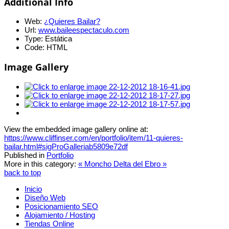
Additional Info
Web:
¿Quieres Bailar?
Url:
www.baileespectaculo.com
Type:
Estática
Code:
HTML
Image Gallery
View the embedded image gallery online at:
https://www.cliffinser.com/en/portfolio/item/11-quieres-
bailar.html#sigProGalleriab5809e72df
Published in
Portfolio
More in this category:
« Moncho
Delta del Ebro »
back to top
Inicio
Diseño Web
Posicionamiento SEO
Alojamiento / Hosting
Tiendas Online