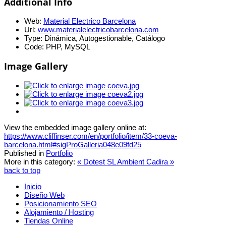
Additional Info
Web:
Material Electrico Barcelona
Url:
www.materialelectricobarcelona.com
Type:
Dinámica, Autogestionable, Catálogo
Code:
PHP, MySQL
Image Gallery
View the embedded image gallery online at:
https://www.cliffinser.com/en/portfolio/item/33-coeva-
barcelona.html#sigProGalleria048e09fd25
Published in
Portfolio
More in this category:
« Dotest SL
Ambient Cadira »
back to top
Inicio
Diseño Web
Posicionamiento SEO
Alojamiento / Hosting
Tiendas Online