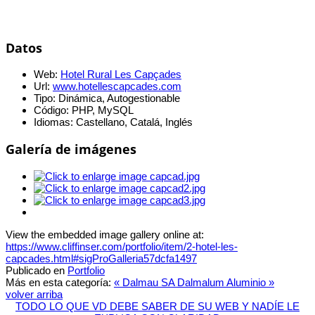
Datos
Web:
Hotel Rural Les Capçades
Url:
www.hotellescapcades.com
Tipo:
Dinámica, Autogestionable
Código:
PHP, MySQL
Idiomas:
Castellano, Catalá, Inglés
Galería de imágenes
View the embedded image gallery online at:
https://www.cliffinser.com/portfolio/item/2-hotel-les-
capcades.html#sigProGalleria57dcfa1497
Publicado en
Portfolio
Más en esta categoría:
« Dalmau SA
Dalmalum Aluminio »
volver arriba
TODO LO QUE VD DEBE SABER DE SU WEB Y NADÍE LE