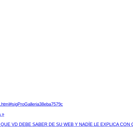
fia.html#sigProGalleria38eba7579c
a »
 QUE VD DEBE SABER DE SU WEB Y NADÍE LE EXPLICA CON 