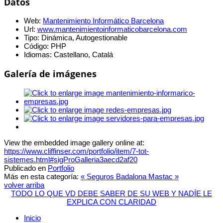
Datos
Web:
Mantenimiento Informático Barcelona
Url:
www.mantenimientoinformaticobarcelona.com
Tipo:
Dinámica, Autogestionable
Código:
PHP
Idiomas:
Castellano, Catalá
Galería de imágenes
View the embedded image gallery online at:
https://www.cliffinser.com/portfolio/item/7-tot-
sistemes.html#sigProGalleria3aecd2af20
Publicado en
Portfolio
Más en esta categoría:
« Seguros Badalona
Mastac »
volver arriba
TODO LO QUE VD DEBE SABER DE SU WEB Y NADÍE LE
EXPLICA CON CLARIDAD
Inicio