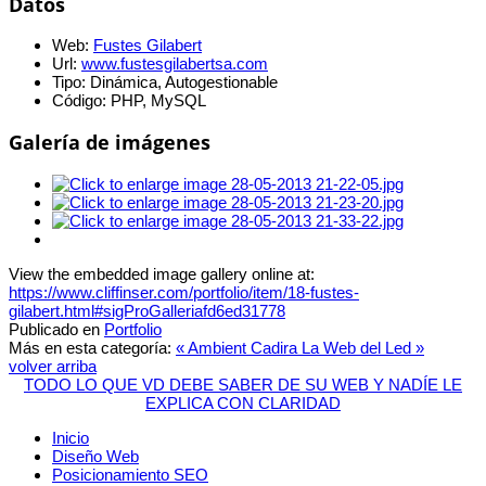
Datos
Web:
Fustes Gilabert
Url:
www.fustesgilabertsa.com
Tipo:
Dinámica, Autogestionable
Código:
PHP, MySQL
Galería de imágenes
View the embedded image gallery online at:
https://www.cliffinser.com/portfolio/item/18-fustes-
gilabert.html#sigProGalleriafd6ed31778
Publicado en
Portfolio
Más en esta categoría:
« Ambient Cadira
La Web del Led »
volver arriba
TODO LO QUE VD DEBE SABER DE SU WEB Y NADÍE LE
EXPLICA CON CLARIDAD
Inicio
Diseño Web
Posicionamiento SEO