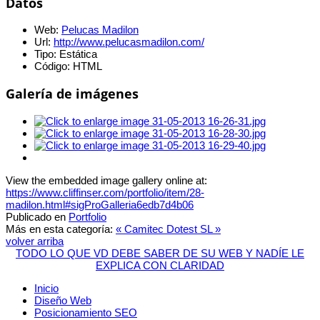
Datos
Web:
Pelucas Madilon
Url:
http://www.pelucasmadilon.com/
Tipo:
Estática
Código:
HTML
Galería de imágenes
View the embedded image gallery online at:
https://www.cliffinser.com/portfolio/item/28-
madilon.html#sigProGalleria6edb7d4b06
Publicado en
Portfolio
Más en esta categoría:
« Camitec
Dotest SL »
volver arriba
TODO LO QUE VD DEBE SABER DE SU WEB Y NADÍE LE
EXPLICA CON CLARIDAD
Inicio
Diseño Web
Posicionamiento SEO