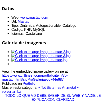
Datos
Web:
www.mastac.com
Url:
Mastac
Tipo:
Dinámica, Autogestionable, Catálogo
Código:
PHP, MySQL
Idiomas:
Castellano
Galería de imágenes
View the embedded image gallery online at:
https://www.cliffinser.com/portfolio/item/70-
mastac.html#sigProGalleriae55744e687
Publicado en
Portfolio
Más en esta categoría:
« Tot Sistemes
Artimetal »
volver arriba
TODO LO QUE VD DEBE SABER DE SU WEB Y NADÍE LE
EXPLICA CON CLARIDAD